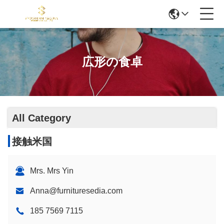
広形の食卓
All Category
接触米国
Mrs. Mrs Yin
Anna@furnituresedia.com
185 7569 7115