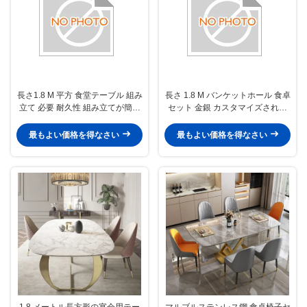
長さ1.8 M 平方 食堂テーブル 組み
長さ 1.8 M バンケットホール 食卓
立て 必要 耐久性 組み立てが簡単
セット 金銀 カスタマイズされた
ダイニングスペースのオプション
オプションを申し出ます 正式な集
を提供
まりに最適です
最もよい価格を得なさい
最もよい価格を得なさい
1.8 メートル長方形の宴会用テー
マルブルステンレス鋼 食卓椅子セ