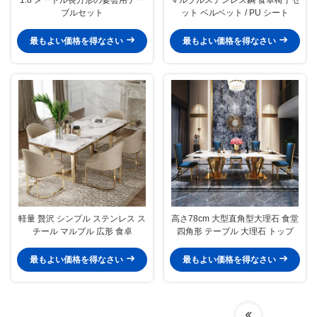
ブルセット
ット ベルベット / PU シート
最もよい価格を得なさい
最もよい価格を得なさい
軽量 贅沢 シンプル ステンレス ス
高さ78cm 大型直角型大理石 食堂
チール マルブル 広形 食卓
四角形 テーブル 大理石 トップ
最もよい価格を得なさい
最もよい価格を得なさい