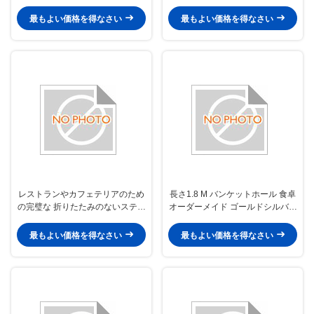
い表面 忙しいレストラン ホテル
やイベントスペースに適していま
最もよい価格を得なさい
最もよい価格を得なさい
す
レストランやカフェテリアのため
長さ1.8 M バンケットホール 食卓
の完璧な 折りたたみのないステン
オーダーメイド ゴールドシルバー
レス鋼の棚素材を特徴とする銀の
カラー 汎用的なイベント食卓ソリ
四角食卓
ューションを提供しています
最もよい価格を得なさい
最もよい価格を得なさい