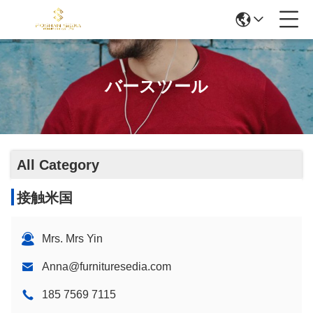
バースツール
All Category
接触米国
Mrs. Mrs Yin
Anna@furnituresedia.com
185 7569 7115