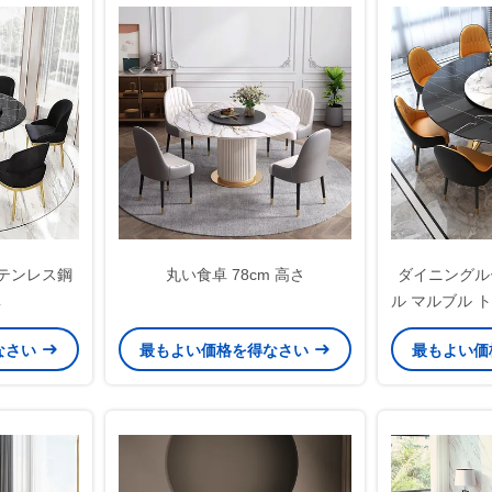
テンレス鋼
丸い食卓 78cm 高さ
ダイニングル
卓
ル マルブル 
ニング
なさい
最もよい価格を得なさい
最もよい価