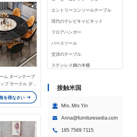
エントリーコンソールテーブル
現代のテレビキャビネット
フロアハンガー
バースツール
交渉のテーブル
ステンレス鋼の本棚
ーム ターンテーブ
トップ サークル ダイ
接触米国
テーブル 磨き
格を得なさい
Mrs. Mrs Yin
Anna@furnituresedia.com
185 7569 7115