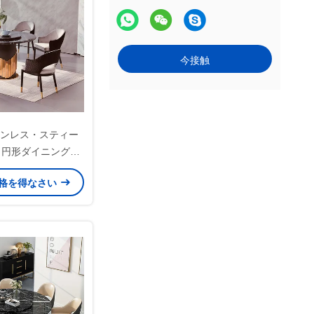
今接触
ンレス・スティー
 円形ダイニングテ
ーブル
格を得なさい