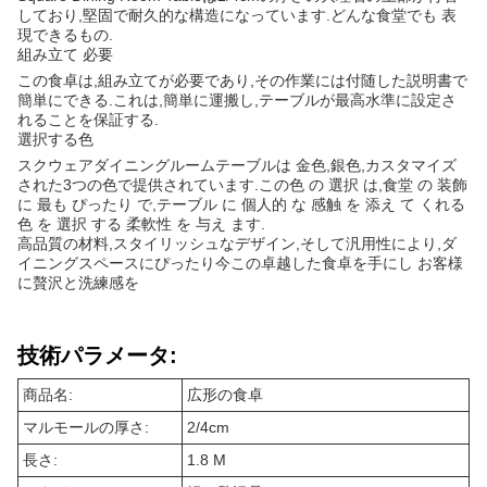
しており,堅固で耐久的な構造になっています.どんな食堂でも 表
現できるもの.
組み立て 必要
この食卓は,組み立てが必要であり,その作業には付随した説明書で
簡単にできる.これは,簡単に運搬し,テーブルが最高水準に設定さ
れることを保証する.
選択する色
スクウェアダイニングルームテーブルは 金色,銀色,カスタマイズ
された3つの色で提供されています.この色 の 選択 は,食堂 の 装飾
に 最も ぴったり で,テーブル に 個人的 な 感触 を 添え て くれる
色 を 選択 する 柔軟性 を 与え ます.
高品質の材料,スタイリッシュなデザイン,そして汎用性により,ダ
イニングスペースにぴったり今この卓越した食卓を手にし お客様
に贅沢と洗練感を
技術パラメータ:
商品名:
広形の食卓
マルモールの厚さ:
2/4cm
長さ:
1.8 M