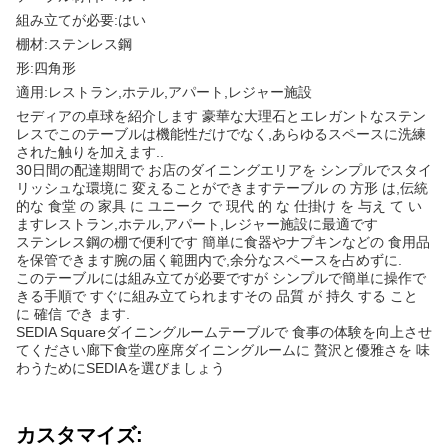
組み立てが必要:はい
棚材:ステンレス鋼
形:四角形
適用:レストラン,ホテル,アパート,レジャー施設
セディアの卓球を紹介します 豪華な大理石とエレガントなステン
レスでこのテーブルは機能性だけでなく,あらゆるスペースに洗練
された触りを加えます..
30日間の配達期間で お店のダイニングエリアを シンプルでスタイ
リッシュな環境に 変えることができますテーブル の 方形 は,伝統
的な 食堂 の 家具 に ユニーク で 現代 的 な 仕掛け を 与え て い
ますレストラン,ホテル,アパート,レジャー施設に最適です
ステンレス鋼の棚で便利です 簡単に食器やナプキンなどの 食用品
を保管できます腕の届く範囲内で,余分なスペースを占めずに.
このテーブルには組み立てが必要ですが シンプルで簡単に操作で
きる手順で すぐに組み立てられますその 品質 が 持久 する こと
に 確信 でき ます.
SEDIA Squareダイニングルームテーブルで 食事の体験を向上させ
てください廊下食堂の座席ダイニングルームに 贅沢と優雅さを 味
わうためにSEDIAを選びましょう
カスタマイズ: