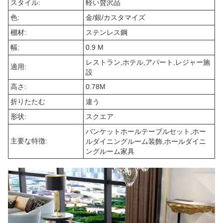
スタイル:
軽い贅沢品
色:
金/銀/カスタマイズ
棚材:
ステンレス鋼
幅:
0.9 M
レストラン,ホテル,アパート,レジャー施
適用:
設
高さ:
0.78M
折りたたむ
違う
形状:
スクエア
バンケットホールテーブルセット,ホー
主要な特徴:
ルダイニングルーム装飾,ホールダイニ
ングルーム家具