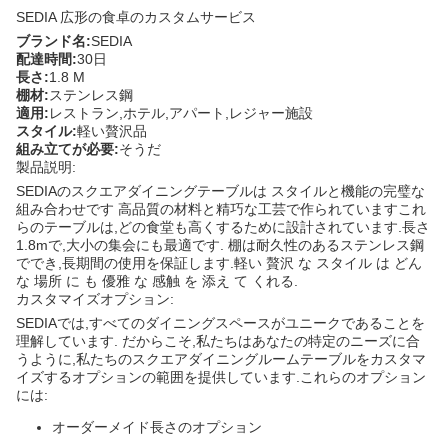
SEDIA 広形の食卓のカスタムサービス
ブランド名:
SEDIA
配達時間:
30日
長さ:
1.8 M
棚材:
ステンレス鋼
適用:
レストラン,ホテル,アパート,レジャー施設
スタイル:
軽い贅沢品
組み立てが必要:
そうだ
製品説明:
SEDIAのスクエアダイニングテーブルは スタイルと機能の完璧な
組み合わせです 高品質の材料と精巧な工芸で作られていますこれ
らのテーブルは,どの食堂も高くするために設計されています.長さ
1.8mで,大小の集会にも最適です. 棚は耐久性のあるステンレス鋼
ででき,長期間の使用を保証します.軽い 贅沢 な スタイル は どん
な 場所 に も 優雅 な 感触 を 添え て くれる.
カスタマイズオプション:
SEDIAでは,すべてのダイニングスペースがユニークであることを
理解しています. だからこそ,私たちはあなたの特定のニーズに合
うように,私たちのスクエアダイニングルームテーブルをカスタマ
イズするオプションの範囲を提供しています.これらのオプション
には:
オーダーメイド長さのオプション