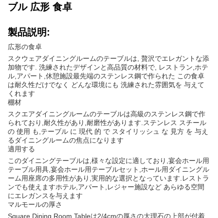
ブル 広形 食卓
製品説明:
広形の食卓
スクウェアダイニングルームのテーブルは, 贅沢でエレガントな添
加物です. 洗練されたデザインと高品質の材料で, レストラン,ホテ
ル,アパート,休憩施設最先端のステンレス鋼で作られた この食卓
は耐久性だけでなく どんな環境にも 洗練された雰囲気を 与えて
くれます
棚材
スクエアダイニングルームのテーブルは高級のステンレス鋼で作
られており,耐久性があり,耐磨性があります.ステンレス スチール
の 使用 も,テーブル に 現代 的 で スタイリッシュ な 見方 を 与え
るダイニングルームの焦点になります
適用する
このダイニングテーブルは,様々な設定に適しており,宴会ホール用
テーブル用具,宴会ホール用テーブルセット,ホール用ダイニングル
ーム用座席の多用性があり,実用的な選択となっています.レストラ
ンでも使えますホテル,アパート,レジャー施設など あらゆる空間
にエレガンスを与えます
マルモールの厚さ
Square Dining Room Tableは2/4cmの厚さの大理石の上部が付着