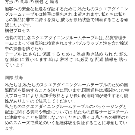
方形 の 食卓 の 梱包 と 輸送
顧客への安全な配送を保証するために,私たちのスクエアダイニン
グルームテーブルは慎重に梱包され,出荷されます. 私たちは私た
ちの製品に非常に誇りを持ち,彼らが原始状態で到着することを確
認したいです.
梱包プロセス
包装の前に,各スクエアダイニングルームテーブルは, 品質管理チ
ームによって徹底的に検査されます.バブルラップと泡を含む輸送
中の損傷を防ぐため
テーブル は,さらに 保護 する ため に 添加 敷き詰め られ た 頑丈
な 紙箱 に 置かれ ます.箱 は 密封 さ れ,必要 な 配送 情報を 貼っ
て い ます.
国際 航海
私たちは,私たちのスクエアダイニングルームテーブルのための国
際配送を提供することを誇りに思います.国際送料は,税関および輸
入プロセスにより,追加手数料とより長い配達時間が発生する可能
性がありますので注意してください..
私たちのスクエアダイニングルームテーブルのパッケージングと
配送に関する質問や懸念については,私たちの顧客サービスチーム
に連絡することを躊躇しないでください.我々は,私たちの顧客のた
めのスムーズで満足のいく配達体験を保証することに専念してい
ます.