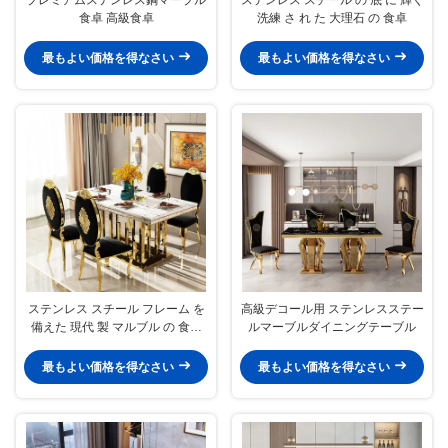
食卓 高級食卓
洗練 さ れ た 大理石 の 食卓
最もよい価格を得なさい
最もよい価格を得なさい
ステンレス スチール フレーム を
高級デコール用 ステンレスステー
備えた 現代 製 マルブル の 食卓
ルマーブルダイニングテーブル
を 販売 する
最もよい価格を得なさい
最もよい価格を得なさい