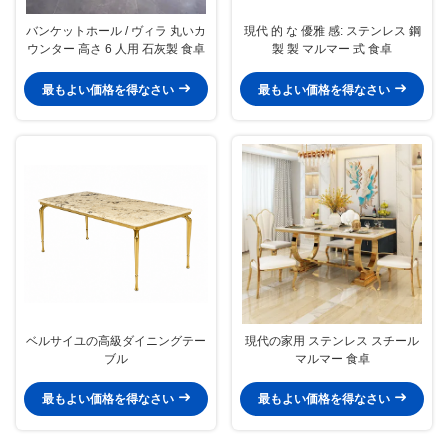
バンケットホール / ヴィラ 丸いカ
現代 的 な 優雅 感: ステンレス 鋼
ウンター 高さ 6 人用 石灰製 食卓
製 製 マルマー 式 食卓
最もよい価格を得なさい
最もよい価格を得なさい
ベルサイユの高級ダイニングテー
現代の家用 ステンレス スチール
ブル
マルマー 食卓
最もよい価格を得なさい
最もよい価格を得なさい