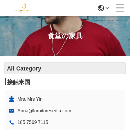
食堂の家具
All Category
接触米国
Mrs. Mrs Yin
Anna@furnituresedia.com
185 7569 7115