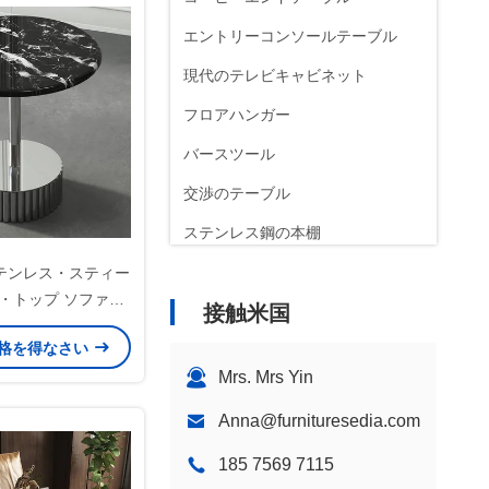
エントリーコンソールテーブル
現代のテレビキャビネット
フロアハンガー
バースツール
交渉のテーブル
ステンレス鋼の本棚
テンレス・スティー
・トップ ソファ・
接触米国
ブル OEM ODM
格を得なさい
Mrs. Mrs Yin
Anna@furnituresedia.com
185 7569 7115