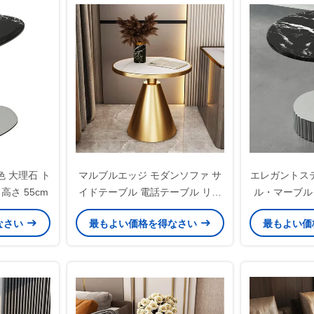
色 大理石 ト
マルブルエッジ モダンソファ サ
エレガントス
高さ 55cm
イドテーブル 電話テーブル リビ
ル・マーブル
ングルーム
サイド・テー
なさい
最もよい価格を得なさい
最もよい価