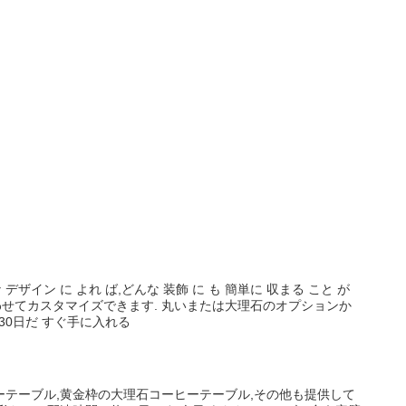
な デザイン に よれ ば,どんな 装飾 に も 簡単に 収まる こと が
わせてカスタマイズできます. 丸いまたは大理石のオプションか
30日だ すぐ手に入れる
ヒーテーブル,黄金枠の大理石コーヒーテーブル,その他も提供して