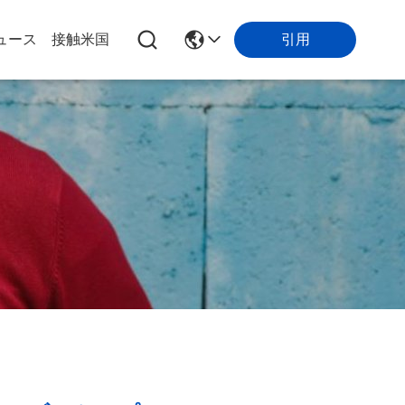
ュース
接触米国
引用