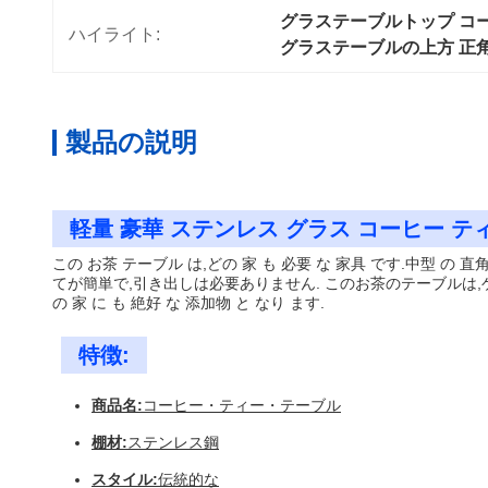
グラステーブルトップ コ
ハイライト:
グラステーブルの上方 正
製品の説明
軽量 豪華 ステンレス グラス コーヒー テ
この お茶 テーブル は,どの 家 も 必要 な 家具 です.中型 
てが簡単で,引き出しは必要ありません. このお茶のテーブルは,ゲ
の 家 に も 絶好 な 添加物 と なり ます.
特徴:
商品名:
コーヒー・ティー・テーブル
棚材:
ステンレス鋼
スタイル:
伝統的な