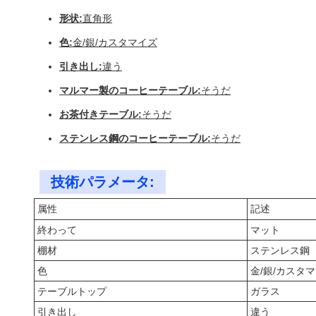
形状:
直角形
色:
金/銀/カスタマイズ
引き出し:
違う
マルマー製のコーヒーテーブル:
そうだ
お茶付きテーブル:
そうだ
ステンレス鋼のコーヒーテーブル:
そうだ
技術パラメータ:
属性
記述
終わって
マット
棚材
ステンレス鋼
色
金/銀/カスタ
テーブルトップ
ガラス
引き出し
違う