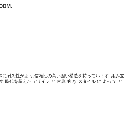
ODM
, 
ルは,非常に耐久性があり,信頼性の高い固い構造を持っています. 組み立
を超えた デザイン と 古典 的 な スタイル に よっ て,ど