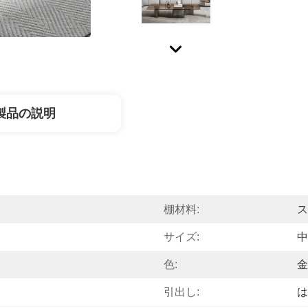
製品の説明
棚材料:
ス
サイズ:
中
色:
金
引出し:
は