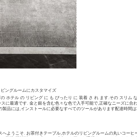
のリビングルームにカスタマイズ
どの ホテル の リビング に も ぴったり に 装着 さ れ ます.その スリム 
ースに最適です. 金と銀を含む色々な色で入手可能で,正確なニーズに合
ちの製品には,インストールに必要なすべてのツールがあります配達時間は
ビスへようこそ. お茶付きテーブル,ホテルのリビングルームの丸いコー