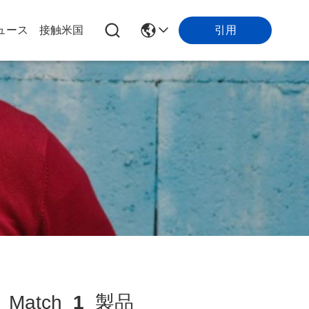
引用
ュース
接触米国
Match
1
製品