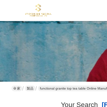
家
製品
functional granite top tea table Online Manu
Your Search
[f