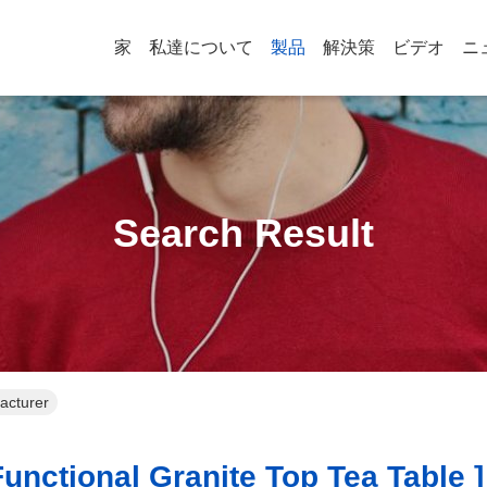
家
私達について
製品
解決策
ビデオ
ニ
Search Result
facturer
unctional Granite Top Tea Table ]