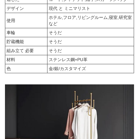
デザイン
現代 と ミニマリスト
ホテル,フロア,リビングルーム,寝室,研究室
使用
など
車輪
そうだ
貯蔵機能
そうだ
組み立て 必要
そうだ
材料
ステンレス鋼+PU革
色
金/銀/カスタマイズ