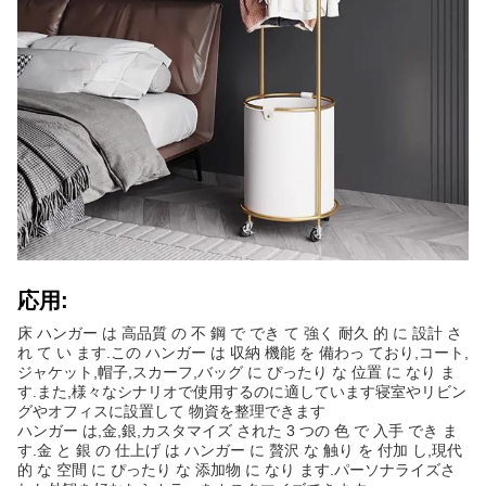
応用:
床 ハンガー は 高品質 の 不 鋼 で でき て 強く 耐久 的 に 設計 さ
れ て い ます.この ハンガー は 収納 機能 を 備わっ ており,コート,
ジャケット,帽子,スカーフ,バッグ に ぴったり な 位置 に なり ま
す.また,様々なシナリオで使用するのに適しています寝室やリビン
グやオフィスに設置して 物資を整理できます
ハンガー は,金,銀,カスタマイズ された 3 つの 色 で 入手 でき ま
す.金 と 銀 の 仕上げ は ハンガー に 贅沢 な 触り を 付加 し,現代
的 な 空間 に ぴったり な 添加物 に なり ます.パーソナライズさ