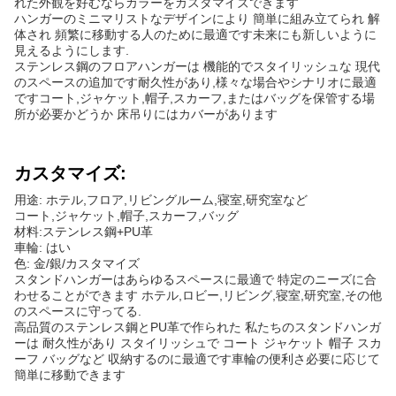
れた外観を好むならカラーをカスタマイズできます
ハンガーのミニマリストなデザインにより 簡単に組み立てられ 解
体され 頻繁に移動する人のために最適です未来にも新しいように
見えるようにします.
ステンレス鋼のフロアハンガーは 機能的でスタイリッシュな 現代
のスペースの追加です耐久性があり,様々な場合やシナリオに最適
ですコート,ジャケット,帽子,スカーフ,またはバッグを保管する場
所が必要かどうか 床吊りにはカバーがあります
カスタマイズ:
用途: ホテル,フロア,リビングルーム,寝室,研究室など
コート,ジャケット,帽子,スカーフ,バッグ
材料:ステンレス鋼+PU革
車輪: はい
色: 金/銀/カスタマイズ
スタンドハンガーはあらゆるスペースに最適で 特定のニーズに合
わせることができます ホテル,ロビー,リビング,寝室,研究室,その他
のスペースに守ってる.
高品質のステンレス鋼とPU革で作られた 私たちのスタンドハンガ
ーは 耐久性があり スタイリッシュで コート ジャケット 帽子 スカ
ーフ バッグなど 収納するのに最適です車輪の便利さ必要に応じて
簡単に移動できます