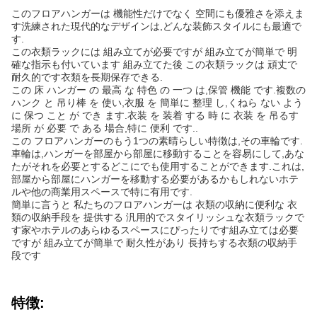
このフロアハンガーは 機能性だけでなく 空間にも優雅さを添えま
す洗練された現代的なデザインは,どんな装飾スタイルにも最適で
す.
この衣類ラックには 組み立てが必要ですが 組み立てが簡単で 明
確な指示も付いています 組み立てた後 この衣類ラックは 頑丈で
耐久的です衣類を長期保存できる.
この 床 ハンガー の 最高 な 特色 の 一つ は,保管 機能 です.複数の
ハンク と 吊り棒 を 使い,衣服 を 簡単に 整理 し,くねら ない よう
に 保つ こと が でき ます.衣装 を 装着 する 時 に 衣装 を 吊るす
場所 が 必要 で ある 場合,特に 便利 です..
この フロアハンガーのもう1つの素晴らしい特徴は,その車輪です.
車輪は,ハンガーを部屋から部屋に移動することを容易にして,あな
たがそれを必要とするどこにでも使用することができます.これは,
部屋から部屋にハンガーを移動する必要があるかもしれないホテ
ルや他の商業用スペースで特に有用です.
簡単に言うと 私たちのフロアハンガーは 衣類の収納に便利な 衣
類の収納手段を 提供する 汎用的でスタイリッシュな衣類ラックで
す家やホテルのあらゆるスペースにぴったりです組み立ては必要
ですが 組み立てが簡単で 耐久性があり 長持ちする衣類の収納手
段です
特徴: