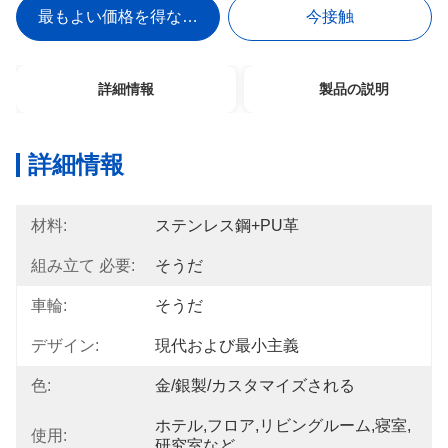
最もよい価格を得なさい
今接触
詳細情報
製品の説明
詳細情報
材料:
ステンレス鋼+PU革
組み立て 必要:
そうだ
車輪:
そうだ
デザイン:
現代および最小主義
色:
金/銀製/カスタマイズされる
ホテル,フロア,リビングルーム,寝室,
使用:
研究室など