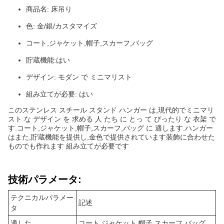
商品名: 床吊り
色: 金/銀/カスタマイズ
コート,ジャケット,帽子,スカーフ,バッグ
貯蔵機能:はい
デザイン: モダン で ミニマリスト
組み立てが必要: はい
このステンレス スチール スタンド ハンガー は,現代的でミニマリ
スト な デザイン を 求める 人 たち に とっ て ぴったり な 衣架 で
す.コート,ジャケット,帽子,スカーフ,バッグ に 適します.ハンガー
はまた,貯蔵機能を提供し,金色で提供されています装飾に合わせた
ものでも作れます 組み立てが必要です
技術パラメータ:
テクニカルパラメー
記述
タ
適した
コート,ジャケット,帽子,スカーフ,バッグ