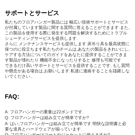
サポートとサービス
私たちのフロアハンガー製品には 幅広い技術サポートとサービス
が付属しています製品に関する質問に答えることができます.また,
この製品を使用する際に発生する問題を解決するためにトラブル
シューティングサービスを提供します.
さらに メンテナンスサービスも提供します 床吊り具を最高状態に
保つのに役立ちます私たちのチームは,あなたの製品をきれいにし,
ケアする方法についてのガイドをあなたに提供することができま
す製品が壊れたり 機能不全になったりすると 修理も可能です
できるだけ高いサポートとサービスを提供することです. もし質問
や懸念がある場合は,お願いします.私達に連絡することを躊躇しな
いでください..
FAQ:
A: フロアハンガーの重量は22ポンドです.
Q: フロアハンガーは組み立てが簡単ですか?
A: はい,フロアハンガーは組み立てが簡単です.明快な説明書と必
要な道具とハードウェアが揃っています.
Q: フロアハンガーはコートやジャケットに使えますか?