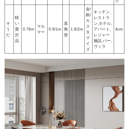
さ
金/
キッチン,
銀/
軽
レストラ
カ
そ
い
直
ン,ホテル,
マル
ス
う
贅
0.78m
0.9/1m
角
1.8/2m
アパート,
4cm
マー
タ
だ
沢
形
レジャー
マ
品
施設,バー,
イ
ヴィラ
ズ