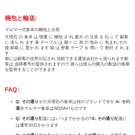
梱包と輸送:
マルマー式食卓の梱包と出荷
大理石 の 食卓 は 慎重 に 梱包 さ れ,最大 の 注意 を 払っ て 顧客
に 送ら れ ます.各 テーブル は 個々 に 泡 の 包み に 包まれ,その
後 紙箱 に 置か れ ます.箱 は 密着 テープ を 用い て 密封 さ れ ま
す.
箱には顧客の住所が記され 信頼できる運送会社から送られます顧
客は,追跡番号が提供されますので,彼らは彼らの購入の配送の進展
を監視することができます.
FAQ:
Q: その通り
その大理石の食卓は何のブランドですか.
A: その
通り
マルマー食卓はSEDIAのものです
Q: その通り
配送にはいつまでかかるの?
A: その通り
配達に
は通常30日かかります.