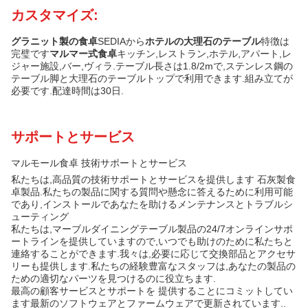
カスタマイズ:
グラニット製の食卓
SEDIAから
ホテルの大理石のテーブル
特徴は
完璧です
マルマー式食卓
キッチン,レストラン,ホテル,アパート,レ
ジャー施設,バー,ヴィラ.テーブル長さは1.8/2mで,ステンレス鋼の
テーブル脚と大理石のテーブルトップで利用できます.組み立てが
必要です.配達時間は30日.
サポートとサービス
マルモール食卓 技術サポートとサービス
私たちは,高品質の技術サポートとサービスを提供します 石灰製食
卓製品.私たちの製品に関する質問や懸念に答えるために利用可能
であり,インストールであなたを助けるメンテナンスとトラブルシ
ューティング
私たちは,マーブルダイニングテーブル製品の24/7オンラインサポ
ートラインを提供していますので,いつでも助けのために私たちと
連絡することができます.我々は,必要に応じて交換部品とアクセサ
リーも提供します.私たちの経験豊富なスタッフは,あなたの製品の
ための適切なパーツを見つけるのに役立ちます.
最高の顧客サービスとサポートを 提供することにコミットしてい
ます最新のソフトウェアとファームウェアで更新されています..