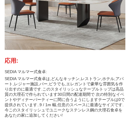
応用:
SEDIA マルマー式食卓:
SEDIA マルマー式食卓は,どんなキッチン,レストラン,ホテル,アパ
ート,レジャー施設,バー,ビラでも,エレガントで豪華な雰囲気を作
り出すのに最適です.このスタイリッシュなテーブルトップは高品
質の大理石で作られています30日間の配達期間で 次の特別なイベ
ントやディナーパーティーに間に合うようにしますテーブルは0で
提供されています..9 / 1m 幅,任意のスペースに最適なサイズです.
今このスタイリッシュでユニークなステンレス鋼の大理石食卓を
あなたの家に追加してください!