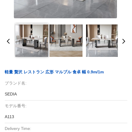
軽量 贅沢 レストラン 広形 マルブル 食卓 幅 0.9m/1m
ブランド名:
SEDIA
モデル番号:
A113
Delivery Time: