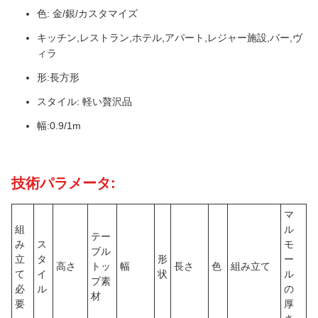
色: 金/銀/カスタマイズ
キッチン,レストラン,ホテル,アパート,レジャー施設,バー,ヴ
ィラ
形:長方形
スタイル: 軽い贅沢品
幅:0.9/1m
技術パラメータ:
マ
組
ル
テー
み
ス
モ
ブル
立
タ
形
ー
高さ
トッ
幅
長さ
色
組み立て
て
イ
状
ル
プ素
必
ル
の
材
要
厚