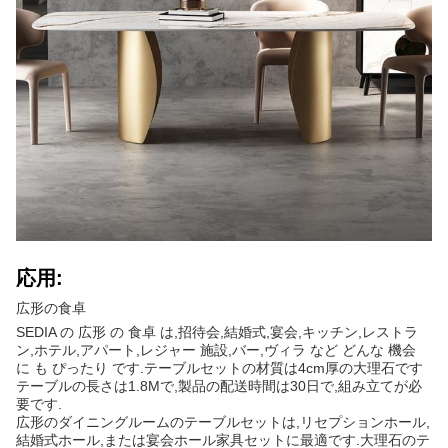
応用:
広形の食卓
SEDIA の 広形 の 食卓 は,招待会,結婚式,宴会,キッチン,レストラ
ン,ホテル,アパート,レジャー 施設,バー,ヴィラ など どんな 機会
に も ぴったり です.テーブルセットの材質は4cm厚の大理石です
テーブルの長さは1.8Mで,製品の配送時間は30日で,組み立てが必
要です.
広形のダイニングルームのテーブルセットは,リセプションホール,
結婚式ホール,または宴会ホール家具セットに最適です.大理石のテ