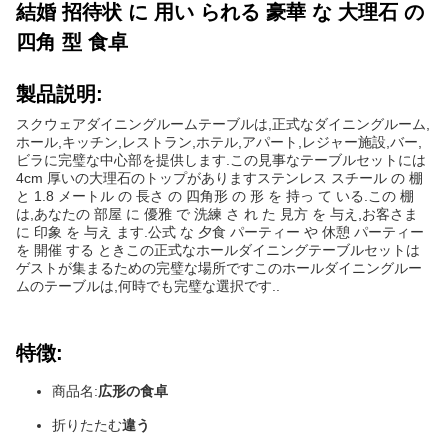
結婚 招待状 に 用い られる 豪華 な 大理石 の
四角 型 食卓
製品説明:
スクウェアダイニングルームテーブルは,正式なダイニングルーム,
ホール,キッチン,レストラン,ホテル,アパート,レジャー施設,バー,
ビラに完璧な中心部を提供します.この見事なテーブルセットには
4cm 厚いの大理石のトップがありますステンレス スチール の 棚
と 1.8 メートル の 長さ の 四角形 の 形 を 持っ て いる.この 棚
は,あなたの 部屋 に 優雅 で 洗練 さ れ た 見方 を 与え,お客さま
に 印象 を 与え ます.公式 な 夕食 パーティー や 休憩 パーティー
を 開催 する ときこの正式なホールダイニングテーブルセットは
ゲストが集まるための完璧な場所ですこのホールダイニングルー
ムのテーブルは,何時でも完璧な選択です..
特徴:
商品名:
広形の食卓
折りたたむ
違う