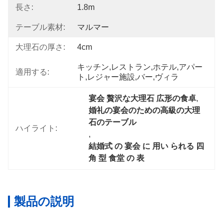
長さ:
1.8m
テーブル素材:
マルマー
大理石の厚さ:
4cm
キッチン,レストラン,ホテル,アパー
適用する:
ト,レジャー施設,バー,ヴィラ
宴会 贅沢な大理石 広形の食卓
, 
婚礼の宴会のための高級の大理
石のテーブル
ハイライト:
, 
結婚式 の 宴会 に 用い られる 四
角 型 食堂 の 表
製品の説明