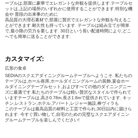
ーブルは,部屋に豪華でエレガントな外観を提供します.テーブルセ
ットは,上記の場所のいずれかに使用することができます.特別な機
会や 普段の出来事のために
高品質の大理石素材で,部屋に贅沢でエレガントな外観を与えるこ
とができます.耐久性も持っています. テーブルは組み立てが簡単
で,最小限の労力を要します. 30日という長い配達時間により,どこ
へでも簡単に送ることができます.
カスタマイズ:
広形の食卓
SEDIAのスクエアダイニングルームテーブルへようこそ. 私たちの
テーブルは,ホール座席,ホールダイニングルームの装飾,宴会ホー
ルダイニングテーブルセット,およびすべての他のダイニングニー
ズに最適です.私たちのテーブルは軽い贅沢なスタイルで作られて
いますテーブルは,高さ0.78m,長さ1.8mで提供されています. キッ
チン,レストラン,ホテル,アパート,レジャー施設,棒ヴィラも
このテーブルは最高品質の材料と工芸で作られ,30日以内に届けら
れます. 今すぐ買い物して,自宅のための完璧なスクエアダイニン
グルームテーブルを楽しんでください!