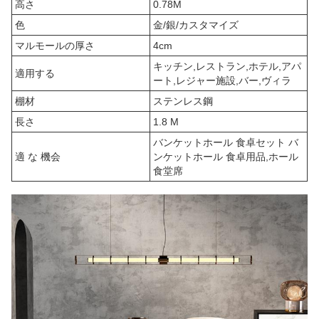
高さ
0.78M
色
金/銀/カスタマイズ
マルモールの厚さ
4cm
キッチン,レストラン,ホテル,アパ
適用する
ート,レジャー施設,バー,ヴィラ
棚材
ステンレス鋼
長さ
1.8 M
バンケットホール 食卓セット バ
適 な 機会
ンケットホール 食卓用品,ホール
食堂席