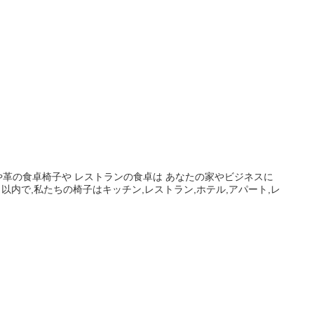
革の食卓椅子や レストランの食卓は あなたの家やビジネスに
内で,私たちの椅子はキッチン,レストラン,ホテル,アパート,レ