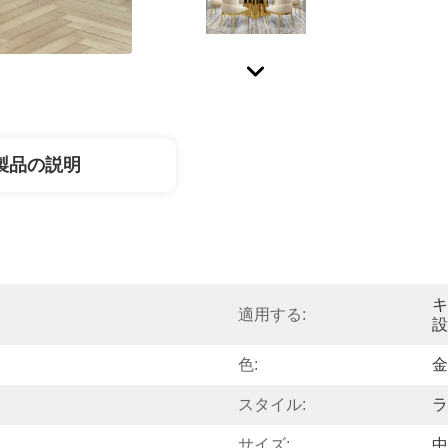
製品の説明
キ
適用する:
設
色:
金
スタイル:
ラ
サイズ:
中