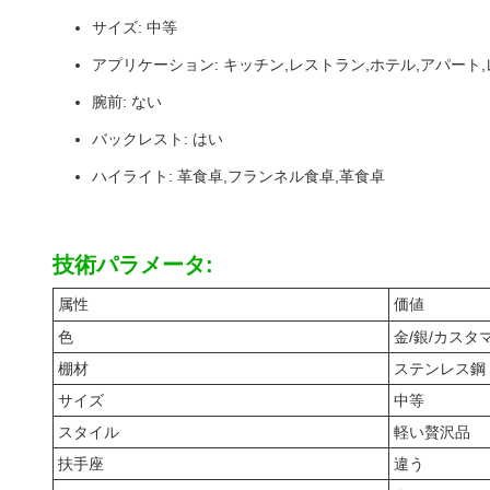
サイズ: 中等
アプリケーション: キッチン,レストラン,ホテル,アパート
腕前: ない
バックレスト: はい
ハイライト: 革食卓,フランネル食卓,革食卓
技術パラメータ:
属性
価値
色
金/銀/カスタ
棚材
ステンレス鋼
サイズ
中等
スタイル
軽い贅沢品
扶手座
違う