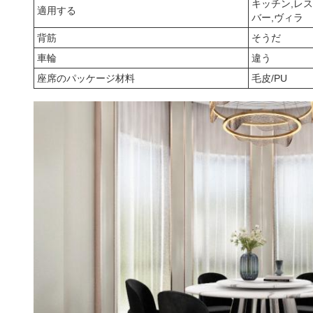
キッチン,レス
適用する
バー,ヴィラ
背筋
そうだ
車輪
違う
座席のパッケージ材料
毛皮/PU