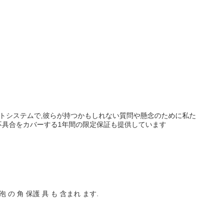
ットシステムで,彼らが持つかもしれない質問や懸念のために私た
不具合をカバーする1年間の限定保証も提供しています
泡 の 角 保護 具 も 含まれ ます.