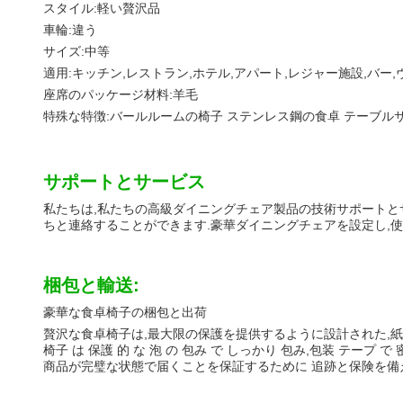
スタイル:
軽い贅沢品
車輪:
違う
サイズ:
中等
適用:
キッチン,レストラン,ホテル,アパート,レジャー施設,バー,
座席のパッケージ材料:
羊毛
特殊な特徴:
バールルームの椅子 ステンレス鋼の食卓 テーブル
サポートとサービス
私たちは,私たちの高級ダイニングチェア製品の技術サポートと
ちと連絡することができます.豪華ダイニングチェアを設定し,
梱包と輸送:
豪華な食卓椅子の梱包と出荷
贅沢な食卓椅子は,最大限の保護を提供するように設計された,紙
椅子 は 保護 的 な 泡 の 包み で しっかり 包み,包装 テープ で 密
商品が完璧な状態で届くことを保証するために 追跡と保険を備