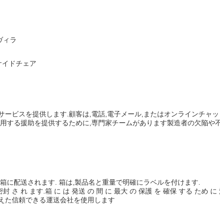
ヴィラ
サイドチェア
サービスを提供します.顧客は,電話,電子メール,またはオンラインチャ
使用する援助を提供するために,専門家チームがあります製造者の欠陥や
箱に配送されます. 箱は,製品名と重量で明確にラベルを付けます.
封 さ れ ます.箱 に は 発送 の 間 に 最大 の 保護 を 確保 する ため に 
えた信頼できる運送会社を使用します