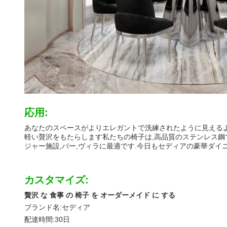
応用:
あなたのスペースがよりエレガントで洗練されたように見えるよ
軽い贅沢をもたらします私たちの椅子は,高品質のステンレス鋼で
ジャー施設,バー,ヴィラに最適です.今日もセディアの豪華ダイ
カスタマイズ:
贅沢 な 食事 の 椅子 を オーダーメイド に する
ブランド名:
セディア
配達時間:
30日