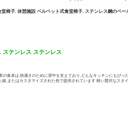
食堂椅子
, 
休憩施設 ベルベット式食堂椅子
, 
ステンレス鋼のベー
ス ステンレス ステンレス
の食卓は,快適さのために背中を支えており,どんなキッチンにもぴったりで
金,銀,またはカスタマイズされた色で提供されています.軽い贅沢なスタ