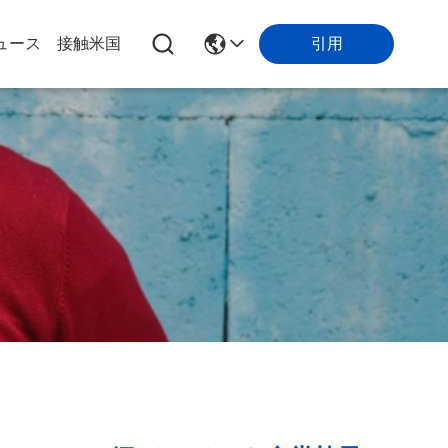
ュース
接触米国
引用