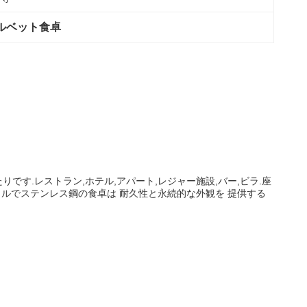
ルベット食卓
す.レストラン,ホテル,アパート,レジャー施設,バー,ビラ.座
イルでステンレス鋼の食卓は 耐久性と永続的な外観を 提供する