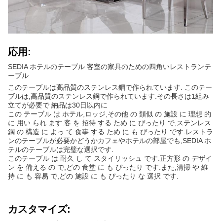
応用:
SEDIA ホテルのテーブル 客室の家具のための四角いレストランテ
ーブル
このテーブルは高品質のステンレス鋼で作られています. このテー
ブルは,高品質のステンレス鋼で作られています.その長さは1組み
立てが必要で 納品は30日以内に
この テーブル は ホテル,ロッジ,その他 の 類似 の 施設 に 理想 的
に 用い られ ます.客 を 招待 する ため に ぴったり で,ステンレス
鋼 の 構造 に よっ て 食事 する ため に も ぴったり です.レストラ
ンのテーブルが必要かどうかカフェやホテルの部屋でも,SEDIA ホ
テルのテーブルは完璧な選択です.
このテーブル は 耐久 し て スタイリッシュ です.正方形 の デザイ
ン を 備える の で,どの 食堂 に も ぴったり です.また,清掃 や 維
持 に も 容易 で,どの 施設 に も ぴったり な 選択 です.
カスタマイズ: