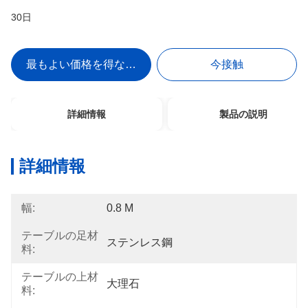
30日
最もよい価格を得なさい
今接触
詳細情報
製品の説明
詳細情報
幅:
0.8 M
テーブルの足材
ステンレス鋼
料:
テーブルの上材
大理石
料: