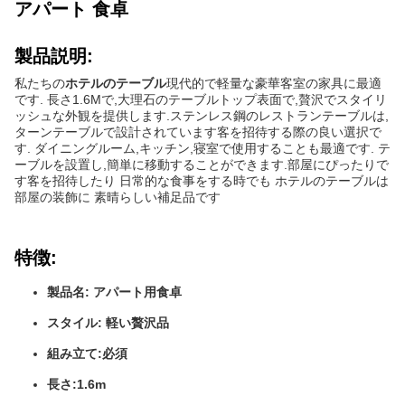
アパート 食卓
製品説明:
私たちの
ホテルのテーブル
現代的で軽量な豪華客室の家具に最適
です. 長さ1.6Mで,大理石のテーブルトップ表面で,贅沢でスタイリ
ッシュな外観を提供します.ステンレス鋼のレストランテーブルは,
ターンテーブルで設計されています客を招待する際の良い選択で
す. ダイニングルーム,キッチン,寝室で使用することも最適です. テ
ーブルを設置し,簡単に移動することができます.部屋にぴったりで
す客を招待したり 日常的な食事をする時でも ホテルのテーブルは
部屋の装飾に 素晴らしい補足品です
特徴:
製品名: アパート用食卓
スタイル: 軽い贅沢品
組み立て:必須
長さ:1.6m