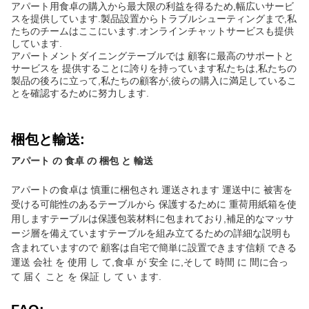
アパート用食卓の購入から最大限の利益を得るため,幅広いサービ
スを提供しています.製品設置からトラブルシューティングまで,私
たちのチームはここにいます.オンラインチャットサービスも提供
しています.
アパートメントダイニングテーブルでは 顧客に最高のサポートと
サービスを 提供することに誇りを持っています私たちは,私たちの
製品の後ろに立って,私たちの顧客が,彼らの購入に満足しているこ
とを確認するために努力します.
梱包と輸送:
アパート の 食卓 の 梱包 と 輸送
アパートの食卓は 慎重に梱包され 運送されます 運送中に 被害を
受ける可能性のあるテーブルから 保護するために 重荷用紙箱を使
用しますテーブルは保護包装材料に包まれており,補足的なマッサ
ージ層を備えていますテーブルを組み立てるための詳細な説明も
含まれていますので 顧客は自宅で簡単に設置できます信頼 できる
運送 会社 を 使用 し て,食卓 が 安全 に,そして 時間 に 間に合っ
て 届く こと を 保証 し て い ます.