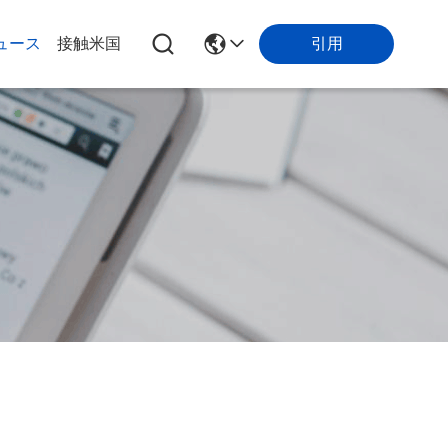
引用
ュース
接触米国