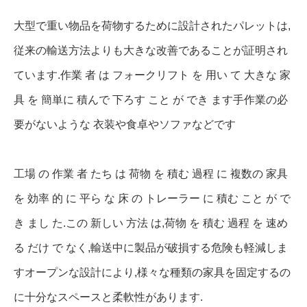
大型で重い物品を荷物するために設計されたパレットは,
従来の輸送方法よりも大きな改善であることが証明され
ています.作業 者 は フォークリフト を 用い て 大きな 家
具 を 簡単に 積んで 下ろす こと が でき ます手作業の必
要がないような 衣装や食卓やソファなどです
工場 の 作業 者 たち は 荷物 を 積む 過程 に 複数の 家具
を 効率 的 に 平ら な 床 の トレーラー に 積む こと が で
き まし た.この 新しい 方法 は,荷物 を 積む 過程 を 速め
る だけ で なく,輸送中に製品が破損する危険も軽減しま
すオープンな設計により,様々な種類の家具を固定するの
に十分なスペースと柔軟性があります.