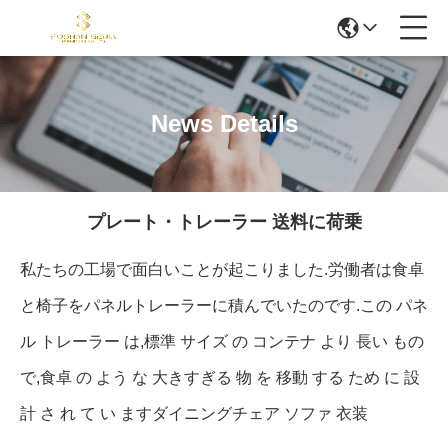
News Details
プレート・トレーラー 送料に荷乗
私たちの工場で面白いことが起こりました.労働者は食卓
と椅子をパネルトレーラーに積んでいたのです.この パネ
ル トレーラー は,標準 サイズ の コンテナ より 長い もの
で,食卓 の よう な 大きすぎる 物 を 移動 する ため に 設
計 さ れ て い ますダイニングチェア ソファ 衣装