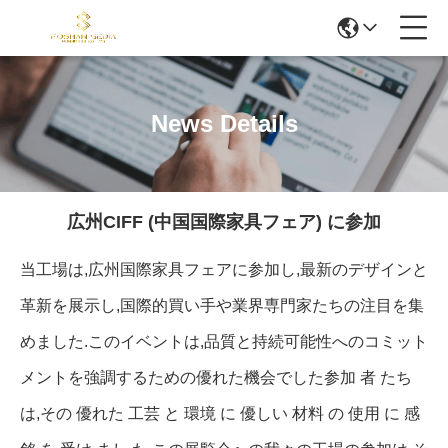
News Details
広州CIFF (中国国際家具フェア) に参加
当工場は,広州国際家具フェアに参加し,最新のデザインと
革新を展示し,国際的買い手や業界専門家たちの注目を集
めました.このイベントは,品質と持続可能性へのコミット
メントを強調するための優れた機会でした参加 者 たち
は,その 優れた 工芸 と 環境 に 優しい 材料 の 使用 に 感